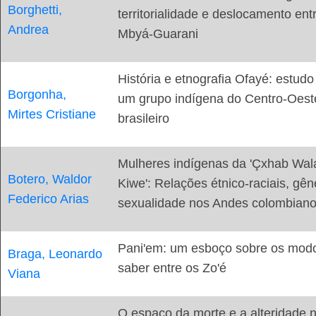
Borghetti,
territorialidade e deslocamento ent
Andrea
Mbyá-Guarani
História e etnografia Ofayé: estudo
Borgonha,
um grupo indígena do Centro-Oest
Mirtes Cristiane
brasileiro
Mulheres indígenas da 'Çxhab Wal
Botero, Waldor
Kiwe': Relações étnico-raciais, gên
Federico Arias
sexualidade nos Andes colombian
Pani'em: um esboço sobre os mod
Braga, Leonardo
saber entre os Zo'é
Viana
O espaço da morte e a alteridade 