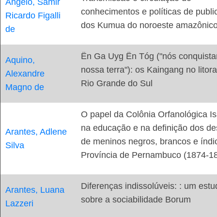
Angelo, Samir
conhecimentos e políticas de publ
Ricardo Figalli
dos Kumua do noroeste amazônic
de
Ën Ga Uyg Ën Tóg ("nós conquist
Aquino,
nossa terra"): os Kaingang no litora
Alexandre
Rio Grande do Sul
Magno de
O papel da Colônia Orfanológica Is
na educação e na definição dos de
Arantes, Adlene
de meninos negros, brancos e índi
Silva
Província de Pernambuco (1874-1
Diferenças indissolúveis: : um estu
Arantes, Luana
sobre a sociabilidade Borum
Lazzeri