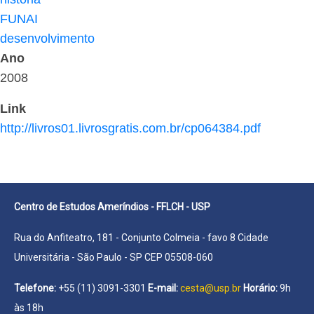
FUNAI
desenvolvimento
Ano
2008
Link
http://livros01.livrosgratis.com.br/cp064384.pdf
Centro de Estudos Ameríndios - FFLCH - USP
Rua do Anfiteatro, 181 - Conjunto Colmeia - favo 8 Cidade
Universitária - São Paulo - SP CEP 05508-060
Telefone:
+55 (11) 3091-3301
E-mail:
cesta@usp.br
Horário:
9h
às 18h