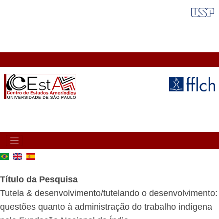
Pular
FAIXA VERMELHA
para
o
conteúdo
principal
MAIN
NAVIGATION
Título da Pesquisa
Tutela & desenvolvimento/tutelando o desenvolvimento:
questões quanto à administração do trabalho indígena