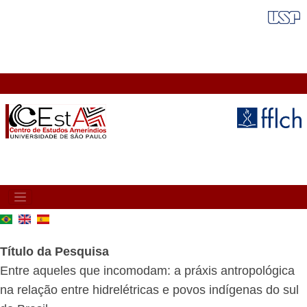
Pular
FAIXA VERMELHA
para
o
conteúdo
principal
MAIN
NAVIGATION
Título da Pesquisa
Entre aqueles que incomodam: a práxis antropológica
na relação entre hidrelétricas e povos indígenas do sul