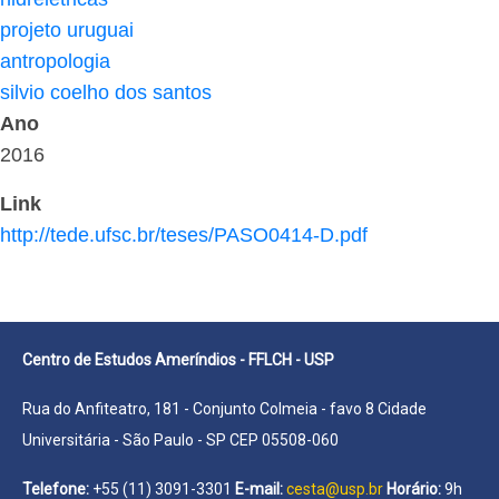
projeto uruguai
antropologia
silvio coelho dos santos
Ano
2016
Link
http://tede.ufsc.br/teses/PASO0414-D.pdf
Centro de Estudos Ameríndios - FFLCH - USP
Rua do Anfiteatro, 181 - Conjunto Colmeia - favo 8 Cidade
Universitária - São Paulo - SP CEP 05508-060
Telefone:
+55 (11) 3091-3301
E-mail:
cesta@usp.br
Horário:
9h