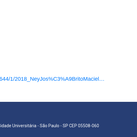
82/32644/1/2018_NeyJos%C3%A9BritoMaciel…
Cidade Universitária - São Paulo - SP CEP 05508-060