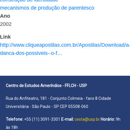
mecanismos de produção de parentesco
Ano
2002
Link
http://www.cliqueapostilas.com.br/Apostilas/Download/a
danca-dos-possiveis--o-f…
Centro de Estudos Ameríndios - FFLCH - USP
Rua do Anfiteatro, 181 - Conjunto Colmeia - favo 8 Cidade
Universitária - São Paulo - SP CEP 05508-060
Telefone:
+55 (11) 3091-3301
E-mail:
cesta@usp.br
Horário:
9h
às 18h