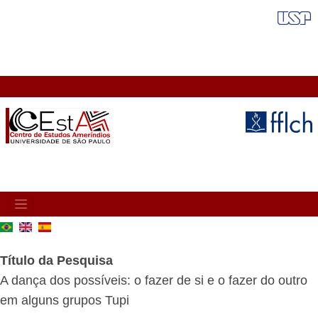
Pular
FAIXA VERMELHA
para
o
conteúdo
principal
MAIN
NAVIGATION
Título da Pesquisa
A dança dos possíveis: o fazer de si e o fazer do outro
em alguns grupos Tupi