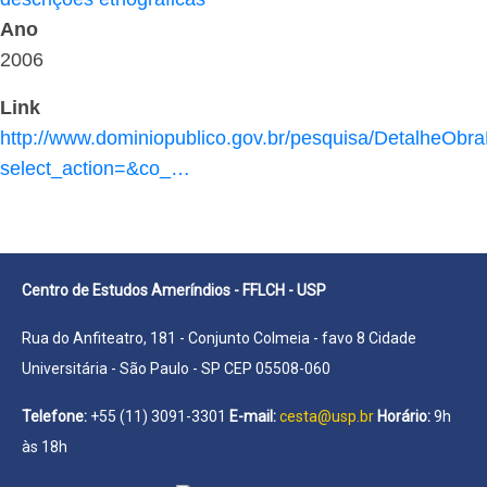
Ano
2006
Link
http://www.dominiopublico.gov.br/pesquisa/DetalheObr
select_action=&co_…
Centro de Estudos Ameríndios - FFLCH - USP
Rua do Anfiteatro, 181 - Conjunto Colmeia - favo 8 Cidade
Universitária - São Paulo - SP CEP 05508-060
Telefone:
+55 (11) 3091-3301
E-mail:
cesta@usp.br
Horário:
9h
às 18h