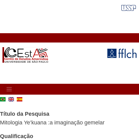
Pular
FAIXA VERMELHA
para
o
conteúdo
principal
MAIN
NAVIGATION
Título da Pesquisa
Mitologia Ye’kuana :a imaginação gemelar
Qualificação