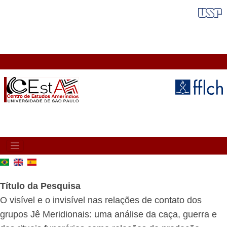
Pular
FAIXA VERMELHA
para
o
conteúdo
principal
MAIN
NAVIGATION
Título da Pesquisa
O visível e o invisível nas relações de contato dos
grupos Jê Meridionais: uma análise da caça, guerra e