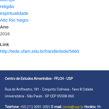
religião
espiritualidade
Alto Rio Negro
Ano
2016
Link
http://tede.ufam.edu.br/handle/tede/5860
Centro de Estudos Ameríndios - FFLCH - USP
Rua do Anfiteatro, 181 - Conjunto Colmeia - favo 8 Cidade
Universitária - São Paulo - SP CEP 05508-060
Telefone:
+55 (11) 3091-3301
E-mail:
cesta@usp.br
Horário:
9h