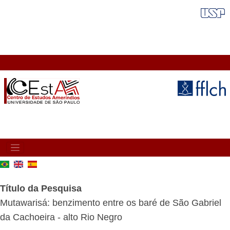
Pular
FAIXA VERMELHA
para
o
conteúdo
principal
MAIN
NAVIGATION
Título da Pesquisa
Mutawarisá: benzimento entre os baré de São Gabriel
da Cachoeira - alto Rio Negro