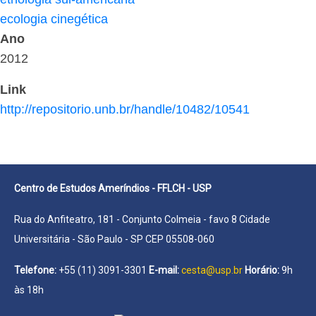
ecologia cinegética
Ano
2012
Link
http://repositorio.unb.br/handle/10482/10541
Centro de Estudos Ameríndios - FFLCH - USP
Rua do Anfiteatro, 181 - Conjunto Colmeia - favo 8 Cidade
Universitária - São Paulo - SP CEP 05508-060
Telefone:
+55 (11) 3091-3301
E-mail:
cesta@usp.br
Horário:
9h
às 18h