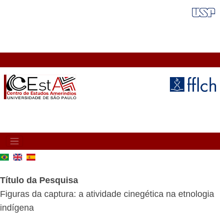
Pular
FAIXA VERMELHA
para
o
conteúdo
principal
MAIN
NAVIGATION
Título da Pesquisa
Figuras da captura: a atividade cinegética na etnologia
indígena