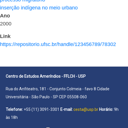
inserção indígena no meio urbano
Ano
2000
Link
https://repositorio.ufsc.br/handle/123456789/78302
Centro de Estudos Ameríndios - FFLCH - USP
Rua do Anfiteatro, 181 - Conjunto Colmeia - favo 8 Cidade
Universitária - São Paulo - SP CEP 05508-060
Telefone:
+55 (11) 3091-3301
E-mail:
cesta@usp.br
Horário:
9h
às 18h