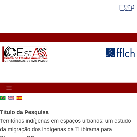
Pular
FAIXA VERMELHA
para
o
conteúdo
principal
MAIN
NAVIGATION
Título da Pesquisa
Territórios indígenas em espaços urbanos: um estudo
da migração dos indígenas da Ti Ibirama para