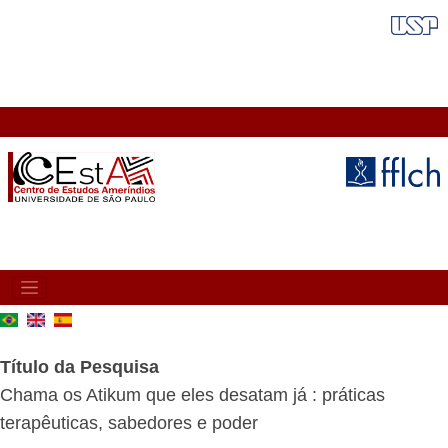
Pular
FAIXA VERMELHA
para
o
conteúdo
principal
MAIN
NAVIGATION
Título da Pesquisa
Chama os Atikum que eles desatam já : práticas
terapêuticas, sabedores e poder