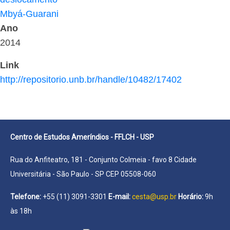
Mbyá-Guarani
Ano
2014
Link
http://repositorio.unb.br/handle/10482/17402
Centro de Estudos Ameríndios - FFLCH - USP
Rua do Anfiteatro, 181 - Conjunto Colmeia - favo 8 Cidade
Universitária - São Paulo - SP CEP 05508-060
Telefone:
+55 (11) 3091-3301
E-mail:
cesta@usp.br
Horário:
9h
às 18h