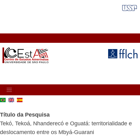
Pular
FAIXA VERMELHA
para
o
conteúdo
principal
MAIN
NAVIGATION
Título da Pesquisa
Tekó, Tekoá, Nhanderecó e Oguatá: territorialidade e
deslocamento entre os Mbyá-Guarani