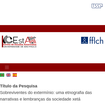
Pular
FAIXA VERMELHA
para
o
conteúdo
principal
MAIN
NAVIGATION
Título da Pesquisa
Sobreviventes do extermínio: uma etnografia das
narrativas e lembranças da sociedade xetá