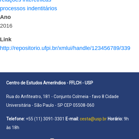
processos indentitários
Ano
2016
Link
http://repositorio.ufpi.br/xmlui/handle/123456789/339
Centro de Estudos Ameríndios - FFLCH - USP
Rua do Anfiteatro, 181 - Conjunto Colmeia - favo 8 Cidade
Universitária - São Paulo - SP CEP 05508-060
Telefone:
+55 (11) 3091-3301
E-mail:
cesta@usp.br
Horário:
9h
às 18h