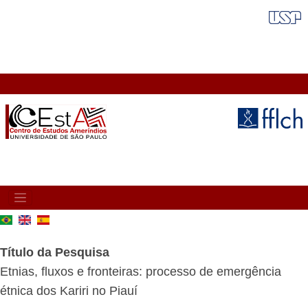
Pular
FAIXA VERMELHA
para
o
conteúdo
principal
MAIN
NAVIGATION
Título da Pesquisa
Etnias, fluxos e fronteiras: processo de emergência
étnica dos Kariri no Piauí