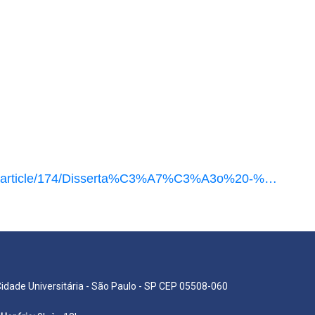
nts/article/174/Disserta%C3%A7%C3%A3o%20-%…
Cidade Universitária - São Paulo - SP CEP 05508-060