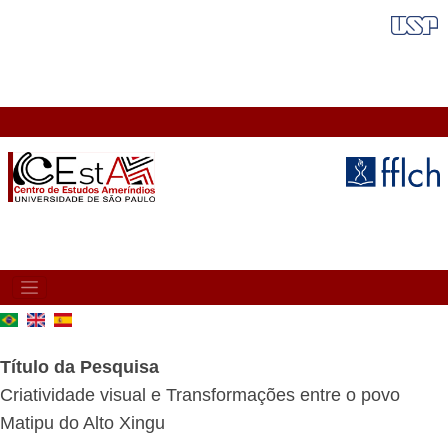
Pular
FAIXA VERMELHA
para
o
conteúdo
principal
MAIN
NAVIGATION
Título da Pesquisa
Criatividade visual e Transformações entre o povo
Matipu do Alto Xingu