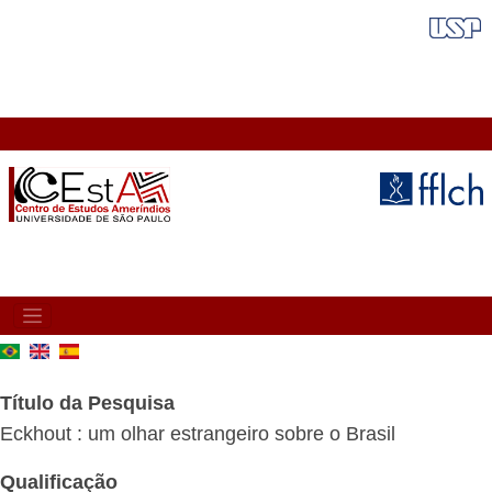
Pular
FAIXA VERMELHA
para
o
conteúdo
principal
MAIN
NAVIGATION
Título da Pesquisa
Eckhout : um olhar estrangeiro sobre o Brasil
Qualificação