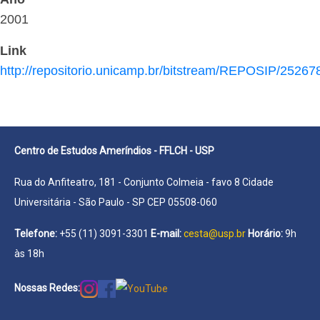
2001
Link
http://repositorio.unicamp.br/bitstream/REPOSIP/252
Centro de Estudos Ameríndios - FFLCH - USP
Rua do Anfiteatro, 181 - Conjunto Colmeia - favo 8 Cidade
Universitária - São Paulo - SP CEP 05508-060
Telefone:
+55 (11) 3091-3301
E-mail:
cesta@usp.br
Horário:
9h
às 18h
Nossas Redes: