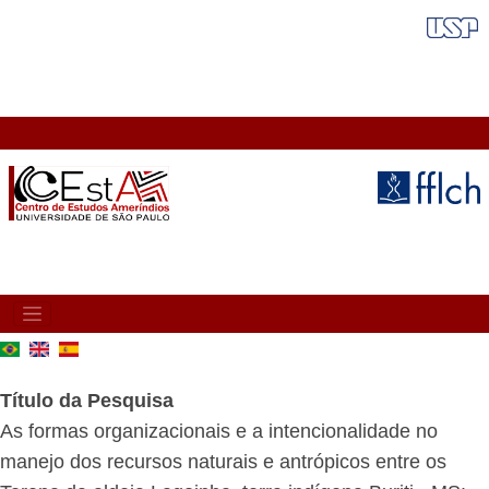
Pular
FAIXA VERMELHA
para
o
conteúdo
principal
MAIN
NAVIGATION
Título da Pesquisa
As formas organizacionais e a intencionalidade no
manejo dos recursos naturais e antrópicos entre os