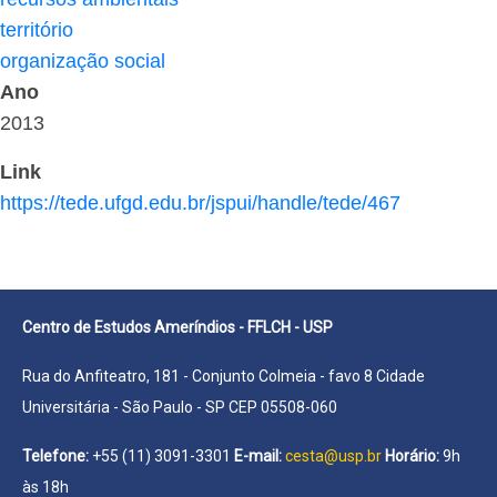
território
organização social
Ano
2013
Link
https://tede.ufgd.edu.br/jspui/handle/tede/467
Centro de Estudos Ameríndios - FFLCH - USP
Rua do Anfiteatro, 181 - Conjunto Colmeia - favo 8 Cidade
Universitária - São Paulo - SP CEP 05508-060
Telefone:
+55 (11) 3091-3301
E-mail:
cesta@usp.br
Horário:
9h
às 18h