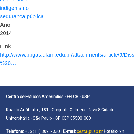
indigenismo
segurança pública
Ano
2014
Link
http://www.ppgas.ufam.edu.br/attachments/article/
%20…
Centro de Estudos Ameríndios - FFLCH - USP
Rua do Anfiteatro, 181 - Conjunto Colmeia - favo 8 Cidade
Universitária - São Paulo - SP CEP 05508-060
Telefone:
+55 (11) 3091-3301
E-mail:
cesta@usp.br
Horário:
9h