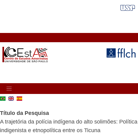
Pular
FAIXA VERMELHA
para
o
conteúdo
principal
MAIN
NAVIGATION
Título da Pesquisa
A trajetória da polícia indígena do alto solimões: Política
indigenista e etnopolítica entre os Ticuna