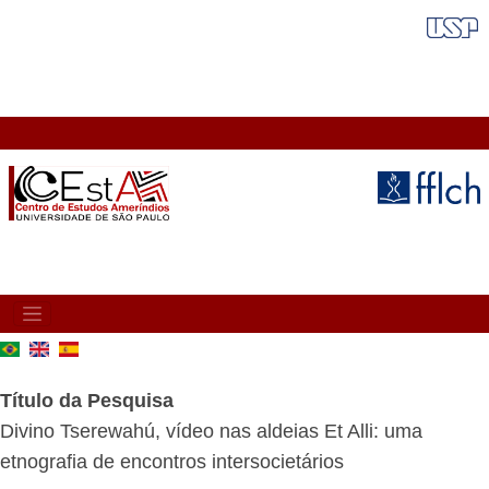
Pular
FAIXA VERMELHA
para
o
conteúdo
principal
MAIN
NAVIGATION
Título da Pesquisa
Divino Tserewahú, vídeo nas aldeias Et Alli: uma
etnografia de encontros intersocietários