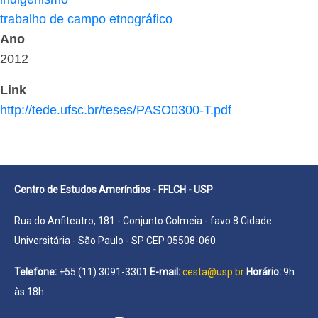
trabalho de campo etnográfico
Ano
2012
Link
http://tede.ufsc.br/teses/PASO0300-T.pdf
Centro de Estudos Ameríndios - FFLCH - USP
Rua do Anfiteatro, 181 - Conjunto Colmeia - favo 8 Cidade
Universitária - São Paulo - SP CEP 05508-060
Telefone:
+55 (11) 3091-3301
E-mail:
cesta@usp.br
Horário:
9h
às 18h