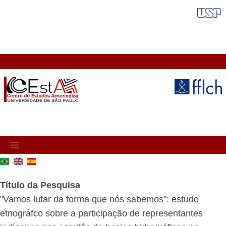
Pular
FAIXA VERMELHA
para
o
conteúdo
principal
MAIN
NAVIGATION
Título da Pesquisa
"Vamos lutar da forma que nós sabemos": estudo
etnográfco sobre a participação de representantes