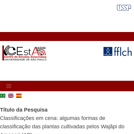
Pular
FAIXA VERMELHA
para
o
conteúdo
principal
MAIN
NAVIGATION
Título da Pesquisa
Classificações em cena: algumas formas de
classificação das plantas cultivadas pelos Wajãpi do