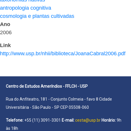
antropologia cognitiva
cosmologia e plantas cultivadas
Ano
2006
Link
http://www.usp.br/nhii/biblioteca/JoanaCabral2006.pdf
Centro de Estudos Ameríndios - FFLCH - USP
Rua do Anfiteatro, 181 - Conjunto Colmeia - favo 8 Cidade
Universitária - São Paulo - SP CEP 05508-060
Telefone:
+55 (11) 3091-3301
E-mail:
cesta@usp.br
Horário:
9h
às 18h