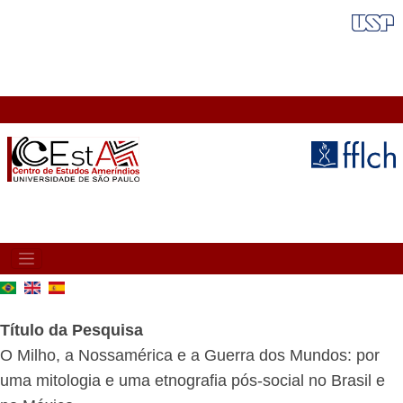
Pular
FAIXA VERMELHA
para
o
conteúdo
principal
MAIN
NAVIGATION
Título da Pesquisa
O Milho, a Nossamérica e a Guerra dos Mundos: por
uma mitologia e uma etnografia pós-social no Brasil e