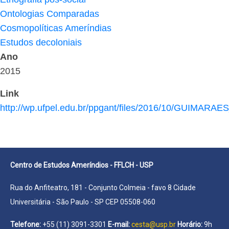
Ontologias Comparadas
Cosmopolíticas Ameríndias
Estudos decoloniais
Ano
2015
Link
http://wp.ufpel.edu.br/ppgant/files/2016/10/GUIMARAE
Centro de Estudos Ameríndios - FFLCH - USP
Rua do Anfiteatro, 181 - Conjunto Colmeia - favo 8 Cidade
Universitária - São Paulo - SP CEP 05508-060
Telefone:
+55 (11) 3091-3301
E-mail:
cesta@usp.br
Horário:
9h