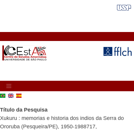
Pular
FAIXA VERMELHA
para
o
conteúdo
principal
MAIN
NAVIGATION
Título da Pesquisa
Xukuru : memorias e historia dos indios da Serra do
Ororuba (Pesqueira/PE), 1950-1988717,