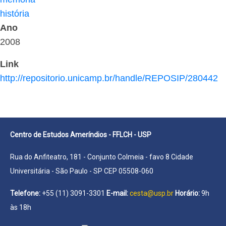
história
Ano
2008
Link
http://repositorio.unicamp.br/handle/REPOSIP/280442
Centro de Estudos Ameríndios - FFLCH - USP
Rua do Anfiteatro, 181 - Conjunto Colmeia - favo 8 Cidade
Universitária - São Paulo - SP CEP 05508-060
Telefone:
+55 (11) 3091-3301
E-mail:
cesta@usp.br
Horário:
9h
às 18h