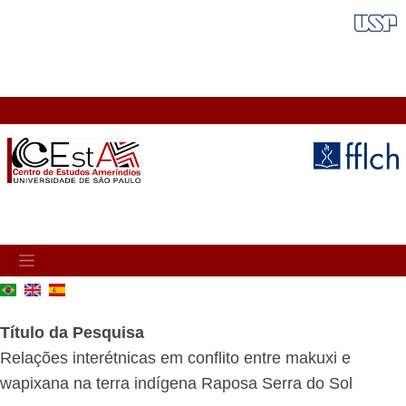
Pular
FAIXA VERMELHA
para
o
conteúdo
principal
MAIN
NAVIGATION
Título da Pesquisa
Relações interétnicas em conflito entre makuxi e
wapixana na terra indígena Raposa Serra do Sol