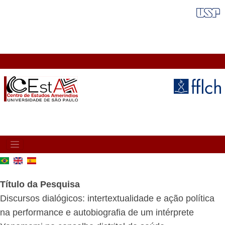
Pular
FAIXA VERMELHA
para
o
conteúdo
principal
MAIN
NAVIGATION
Título da Pesquisa
Discursos dialógicos: intertextualidade e ação política
na performance e autobiografia de um intérprete