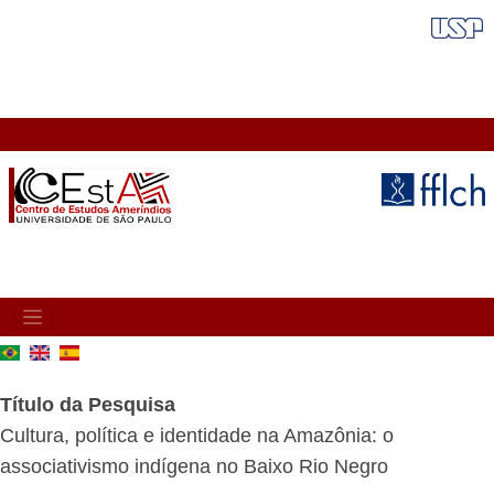
Pular
FAIXA VERMELHA
para
o
conteúdo
principal
MAIN
NAVIGATION
Título da Pesquisa
Cultura, política e identidade na Amazônia: o
associativismo indígena no Baixo Rio Negro