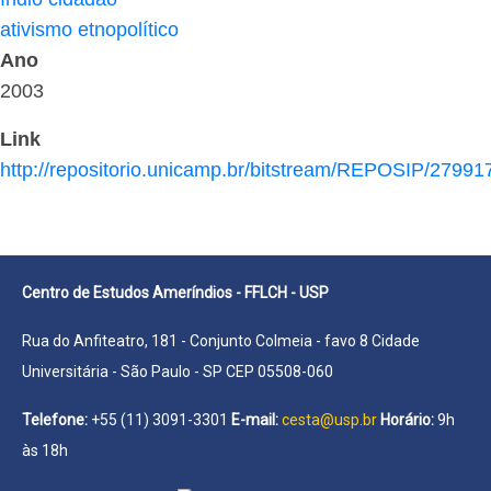
ativismo etnopolítico
Ano
2003
Link
http://repositorio.unicamp.br/bitstream/REPOSIP/279
Centro de Estudos Ameríndios - FFLCH - USP
Rua do Anfiteatro, 181 - Conjunto Colmeia - favo 8 Cidade
Universitária - São Paulo - SP CEP 05508-060
Telefone:
+55 (11) 3091-3301
E-mail:
cesta@usp.br
Horário:
9h
às 18h