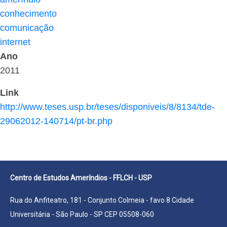
conhecimento
comunicação
internet
Ano
2011
Link
http://www.teses.usp.br/teses/disponiveis/8/8134/tde-
29062012-140714/pt-br.php
Centro de Estudos Ameríndios - FFLCH - USP
Rua do Anfiteatro, 181 - Conjunto Colmeia - favo 8 Cidade
Universitária - São Paulo - SP CEP 05508-060