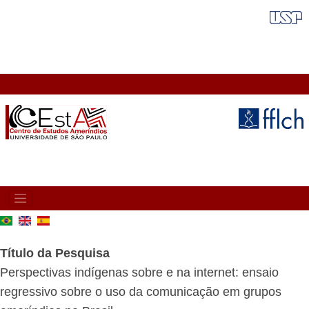
Pular
FAIXA VERMELHA
para
o
conteúdo
principal
MAIN
NAVIGATION
Título da Pesquisa
Perspectivas indígenas sobre e na internet: ensaio
regressivo sobre o uso da comunicação em grupos