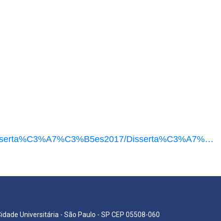
S/disserta%C3%A7%C3%B5es2017/Disserta%C3%A7%…
Cidade Universitária - São Paulo - SP CEP 05508-060