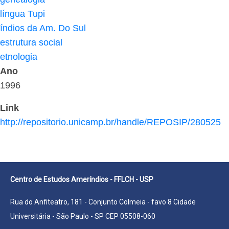
língua Tupi
índios da Am. Do Sul
estrutura social
etnologia
Ano
1996
Link
http://repositorio.unicamp.br/handle/REPOSIP/280525
Centro de Estudos Ameríndios - FFLCH - USP
Rua do Anfiteatro, 181 - Conjunto Colmeia - favo 8 Cidade
Universitária - São Paulo - SP CEP 05508-060