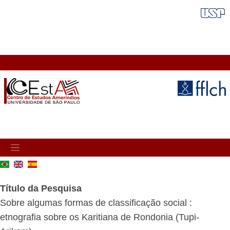
Pular
FAIXA VERMELHA
para
o
conteúdo
principal
MAIN
NAVIGATION
Título da Pesquisa
Sobre algumas formas de classificação social :
etnografia sobre os Karitiana de Rondonia (Tupi-