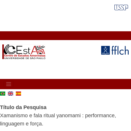
Pular
FAIXA VERMELHA
para
o
conteúdo
principal
MAIN
NAVIGATION
Título da Pesquisa
Xamanismo e fala ritual yanomami : performance,
linguagem e força.