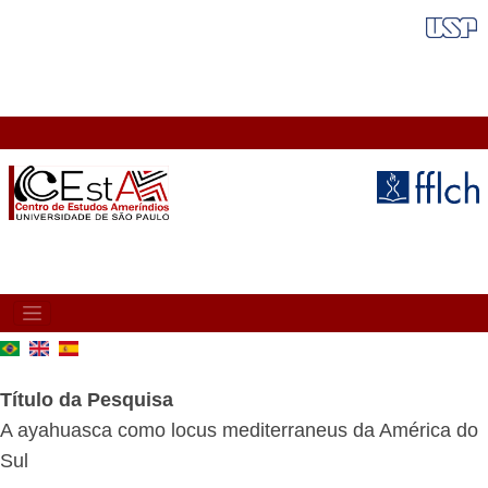
Pular
FAIXA VERMELHA
para
o
conteúdo
principal
MAIN
NAVIGATION
Título da Pesquisa
A ayahuasca como locus mediterraneus da América do
Sul