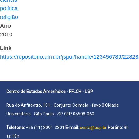
política
religião
Ano
2010
Link
https://repositorio.ufrn.br/jspui/handle/123456789/22828
Centro de Estudos Ameríndios - FFLCH - USP
Rua do Anfiteatro, 181 - Conjunto Colmeia - favo 8 Cidade
Universitária - São Paulo - SP CEP 05508-060
Telefone:
+55 (11) 3091-3301
E-mail:
cesta@usp.br
Horário:
9h
às 18h