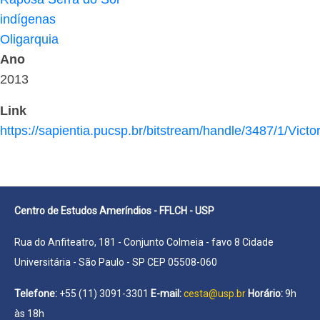
indígenas
Oligarquia
Ano
2013
Link
https://sapientia.pucsp.br/bitstream/handle/3487/1/V
Centro de Estudos Ameríndios - FFLCH - USP
Rua do Anfiteatro, 181 - Conjunto Colmeia - favo 8 Cidade
Universitária - São Paulo - SP CEP 05508-060
Telefone:
+55 (11) 3091-3301
E-mail:
cesta@usp.br
Horário:
9h
às 18h