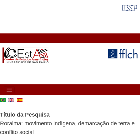
Pular
FAIXA VERMELHA
para
o
conteúdo
principal
MAIN
NAVIGATION
Título da Pesquisa
Roraima: movimento indígena, demarcação de terra e
conflito social