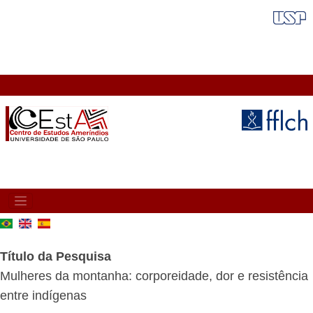
Pular
FAIXA VERMELHA
para
o
conteúdo
principal
MAIN
NAVIGATION
Título da Pesquisa
Mulheres da montanha: corporeidade, dor e resistência
entre indígenas