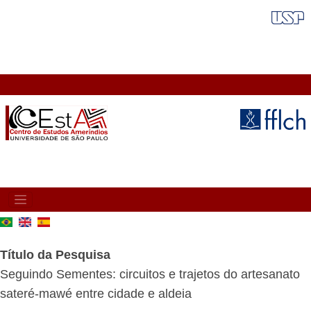
Pular
FAIXA VERMELHA
para
o
conteúdo
principal
MAIN
NAVIGATION
Título da Pesquisa
Seguindo Sementes: circuitos e trajetos do artesanato
sateré-mawé entre cidade e aldeia