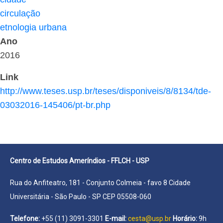
circulação
etnologia urbana
Ano
2016
Link
http://www.teses.usp.br/teses/disponiveis/8/8134/tde-
03032016-145406/pt-br.php
Centro de Estudos Ameríndios - FFLCH - USP
Rua do Anfiteatro, 181 - Conjunto Colmeia - favo 8 Cidade
Universitária - São Paulo - SP CEP 05508-060
Telefone:
+55 (11) 3091-3301
E-mail:
cesta@usp.br
Horário:
9h