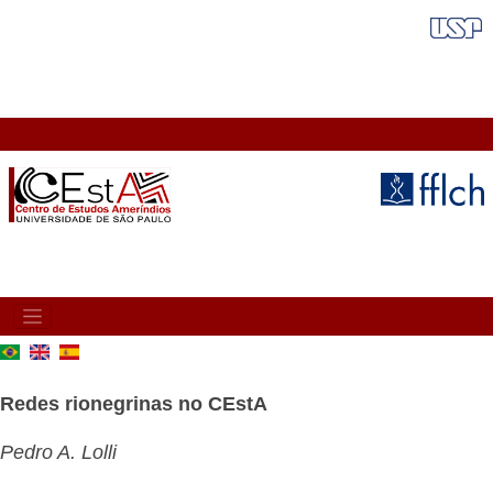
Pular
FAIXA VERMELHA
para
o
conteúdo
principal
MAIN
NAVIGATION
Redes rionegrinas no CEstA
Pedro A. Lolli