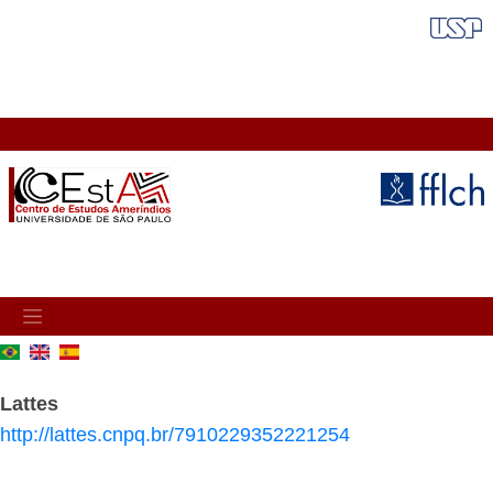
Pular
FAIXA VERMELHA
para
o
conteúdo
principal
MAIN
NAVIGATION
Lattes
http://lattes.cnpq.br/7910229352221254