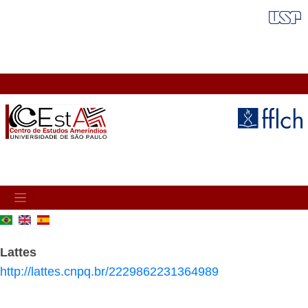
Pular
FAIXA VERMELHA
para
o
conteúdo
principal
MAIN
NAVIGATION
Lattes
http://lattes.cnpq.br/2229862231364989