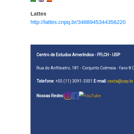
Lattes
http://lattes.cnpq.br/3488945344356220
Centro de Estudos Ameríndios - FFLCH - USP
Rua do Anfiteatro, 181 - Conjunto Colmeia - favo 8 
Telefone:
+55 (11) 3091-3301
E-mail:
cesta@usp.br
Nossas Redes: