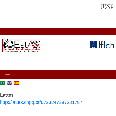
Pular
FAIXA VERMELHA
para
o
conteúdo
principal
MAIN
NAVIGATION
Lattes
http://lattes.cnpq.br/6723247397281797