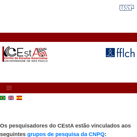
Pular
FAIXA VERMELHA
para
o
conteúdo
principal
MAIN
NAVIGATION
Os pesquisadores do CEstA estão vinculados aos
seguintes
grupos de pesquisa da CNPQ
: