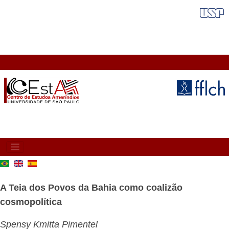
Skip
FAIXA VERMELHA
to
main
content
MAIN
NAVIGATION
A Teia dos Povos da Bahia como coalizão
cosmopolítica
​​​​​​​Spensy Kmitta Pimentel