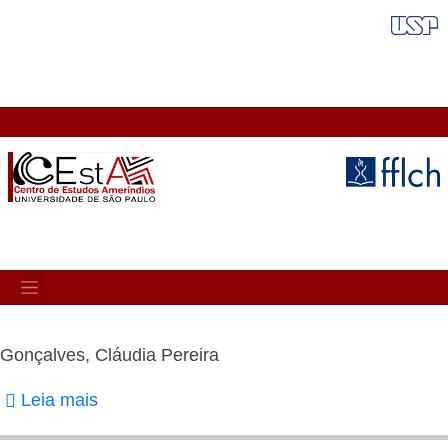
Pular
FAIXA VERMELHA
para
o
conteúdo
principal
MAIN
NAVIGATION
Gonçalves, Cláudia Pereira
Leia mais
sobre
Gonçalves,