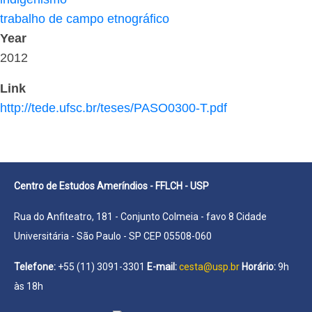
trabalho de campo etnográfico
Year
2012
Link
http://tede.ufsc.br/teses/PASO0300-T.pdf
Centro de Estudos Ameríndios - FFLCH - USP
Rua do Anfiteatro, 181 - Conjunto Colmeia - favo 8 Cidade
Universitária - São Paulo - SP CEP 05508-060
Telefone:
+55 (11) 3091-3301
E-mail:
cesta@usp.br
Horário:
9h
às 18h