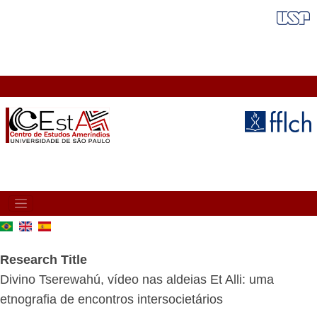
Skip
FAIXA VERMELHA
to
main
content
MAIN
NAVIGATION
Research Title
Divino Tserewahú, vídeo nas aldeias Et Alli: uma
etnografia de encontros intersocietários