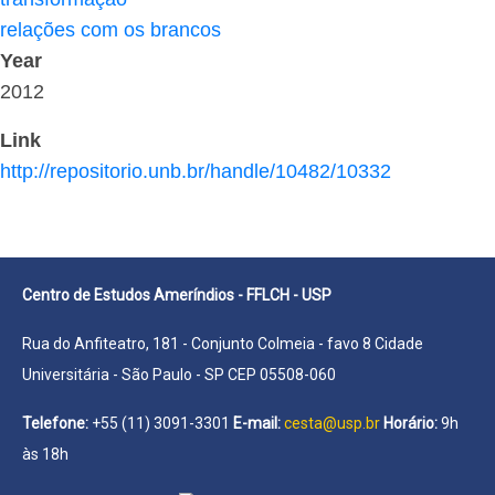
relações com os brancos
Year
2012
Link
http://repositorio.unb.br/handle/10482/10332
Centro de Estudos Ameríndios - FFLCH - USP
Rua do Anfiteatro, 181 - Conjunto Colmeia - favo 8 Cidade
Universitária - São Paulo - SP CEP 05508-060
Telefone:
+55 (11) 3091-3301
E-mail:
cesta@usp.br
Horário:
9h
às 18h