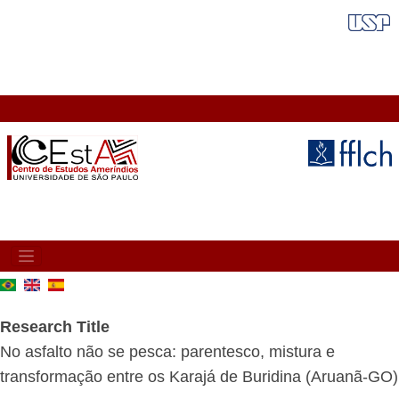
Skip
FAIXA VERMELHA
to
main
content
MAIN
NAVIGATION
Research Title
No asfalto não se pesca: parentesco, mistura e
transformação entre os Karajá de Buridina (Aruanã-GO)