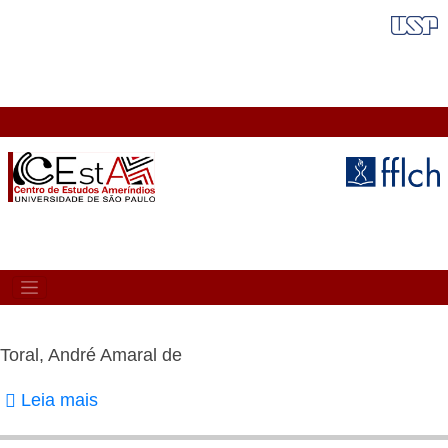
Pular
FAIXA VERMELHA
para
o
conteúdo
principal
MAIN
NAVIGATION
Toral, André Amaral de
Leia mais
sobre
Toral,