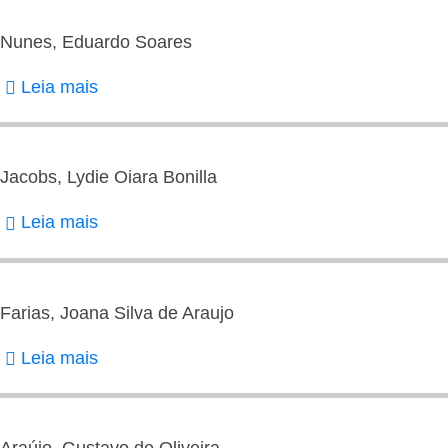
André
Amaral
Nunes, Eduardo Soares
de
Leia mais
sobre
Nunes,
Eduardo
Soares
Jacobs, Lydie Oiara Bonilla
Leia mais
sobre
Jacobs,
Lydie
Oiara
Farias, Joana Silva de Araujo
Bonilla
Leia mais
sobre
Farias,
Joana
Silva
Araújo, Gustavo de Oliveira