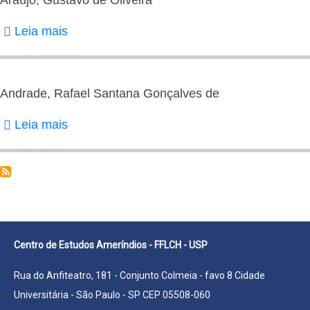
de
Leia mais
sobre
Araujo
Araújo,
Gustavo
de
Andrade, Rafael Santana Gonçalves de
Oliveira
Leia mais
sobre
Andrade,
Rafael
Santana
Gonçalves
de
Centro de Estudos Ameríndios - FFLCH - USP
Rua do Anfiteatro, 181 - Conjunto Colmeia - favo 8 Cidade
Universitária - São Paulo - SP CEP 05508-060