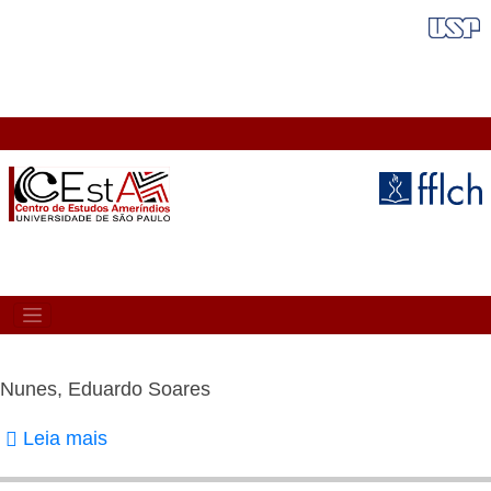
Pular
FAIXA VERMELHA
para
o
conteúdo
principal
MAIN
NAVIGATION
Nunes, Eduardo Soares
Leia mais
sobre
Nunes,