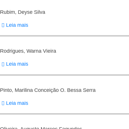
José
Valdir
Rubim, Deyse Silva
Jesus
Leia mais
sobre
de
Rubim,
Deyse
Silva
Rodrigues, Warna Vieira
Leia mais
sobre
Rodrigues,
Warna
Vieira
Pinto, Marilina Conceição O. Bessa Serra
Leia mais
sobre
Pinto,
Marilina
Conceição
Oliveira, Augusto Marcos Fagundes