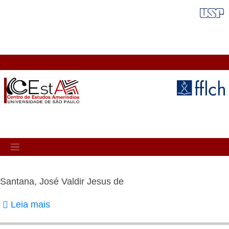
Pular
FAIXA VERMELHA
para
o
conteúdo
principal
MAIN
NAVIGATION
Santana, José Valdir Jesus de
Leia mais
sobre
Santana,