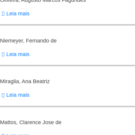
O.
Leia mais
sobre
Bessa
Oliveira,
Serra
Augusto
Marcos
Niemeyer, Fernando de
Fagundes
Leia mais
sobre
Niemeyer,
Fernando
de
Miraglia, Ana Beatriz
Leia mais
sobre
Miraglia,
Ana
Beatriz
Mattos, Clarence Jose de