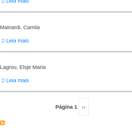
Leia mais
sobre
Mattos,
Clarence
Jose
Mainardi, Camila
de
Leia mais
sobre
Mainardi,
Camila
Lagrou, Elsje Maria
Leia mais
sobre
Lagrou,
Elsje
Paginação
Maria
Página 1
Próxima
››
página