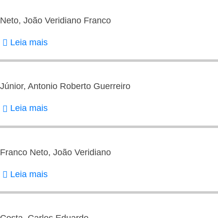
Marina
Pereira
Neto, João Veridiano Franco
Leia mais
sobre
Neto,
João
Veridiano
Júnior, Antonio Roberto Guerreiro
Franco
Leia mais
sobre
Júnior,
Antonio
Roberto
Franco Neto, João Veridiano
Guerreiro
Leia mais
sobre
Franco
Neto,
João
Costa, Carlos Eduardo