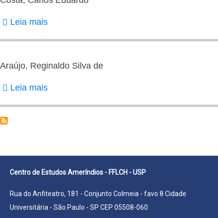
Veridiano
Leia mais
sobre
Costa,
Carlos
Eduardo
Araújo, Reginaldo Silva de
Leia mais
sobre
Araújo,
Reginaldo
Silva
de
Centro de Estudos Ameríndios - FFLCH - USP
Rua do Anfiteatro, 181 - Conjunto Colmeia - favo 8 Cidade
Universitária - São Paulo - SP CEP 05508-060