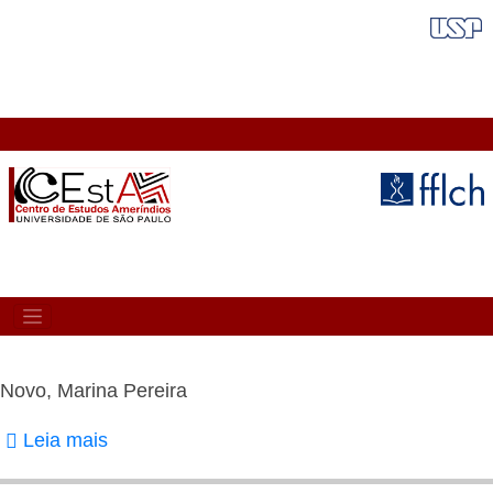
Pular
FAIXA VERMELHA
para
o
conteúdo
principal
MAIN
NAVIGATION
Novo, Marina Pereira
Leia mais
sobre
Novo,