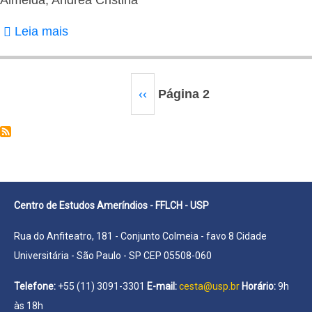
Leia mais
sobre
Almeida,
Andréa
Paginação
Cristina
Página
‹‹
Página 2
anterior
Centro de Estudos Ameríndios - FFLCH - USP
Rua do Anfiteatro, 181 - Conjunto Colmeia - favo 8 Cidade
Universitária - São Paulo - SP CEP 05508-060
Telefone:
+55 (11) 3091-3301
E-mail:
cesta@usp.br
Horário:
9h
às 18h