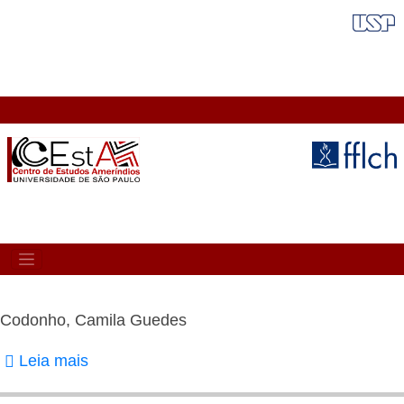
Pular
FAIXA VERMELHA
para
o
conteúdo
principal
MAIN
NAVIGATION
Codonho, Camila Guedes
Leia mais
sobre
Codonho,