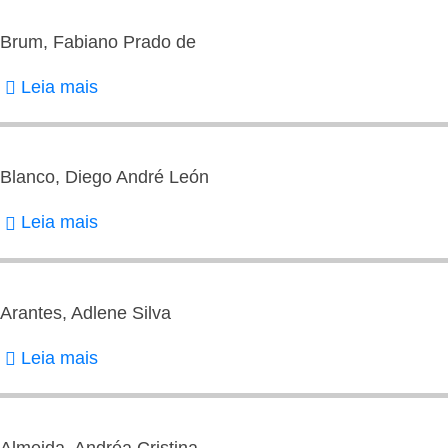
Camila
Guedes
Brum, Fabiano Prado de
Leia mais
sobre
Brum,
Fabiano
Prado
Blanco, Diego André León
de
Leia mais
sobre
Blanco,
Diego
André
Arantes, Adlene Silva
León
Leia mais
sobre
Arantes,
Adlene
Silva
Almeida, Andréa Cristina